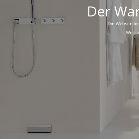
Der War
Die Website lie
Wir si