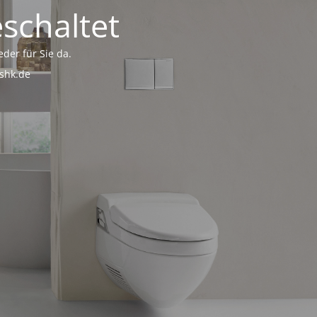
schaltet
eder für Sie da.
-shk.de